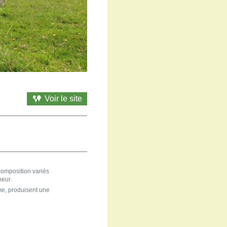
Voir le site
composition variés
heur.
rme, produisent une