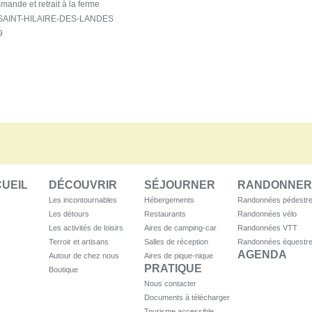
mande et retrait à la ferme
 SAINT-HILAIRE-DES-LANDES
9
UEIL
DÉCOUVRIR
SÉJOURNER
RANDONNER
Les incontournables
Hébergements
Randonnées pédestr
Les détours
Restaurants
Randonnées vélo
Les activités de loisirs
Aires de camping-car
Randonnées VTT
Terroir et artisans
Salles de réception
Randonnées équestr
AGENDA
Autour de chez nous
Aires de pique-nique
PRATIQUE
Boutique
Nous contacter
Documents à télécharger
Tourisme accessible