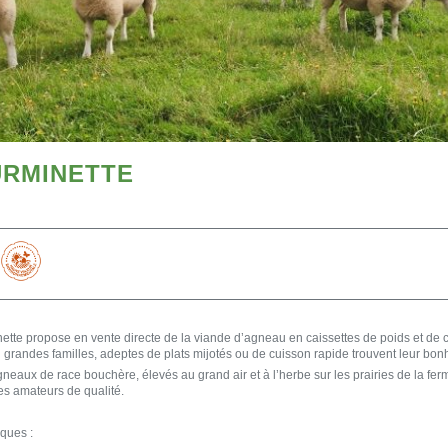
URMINETTE
ette propose en vente directe de la viande d’agneau en caissettes de poids et de 
 grandes familles, adeptes de plats mijotés ou de cuisson rapide trouvent leur bon
agneaux de race bouchère, élevés au grand air et à l’herbe sur les prairies de la fe
es amateurs de qualité.
iques :