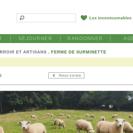
Les incontournables
R
SÉJOURNER
RANDONNER
AG
RROIR ET ARTISANS
.
FERME DE SURMINETTE
S
Retour à la liste