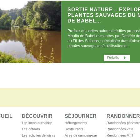
SORTIE NATURE – EXPLO
PLANTES SAUVAGES DU 
DE BABEL...
Profitez de sorties natures inédites propos
Moulin de Babel et menées par Danièle de
au Fil des Saisons, spécialisée dans l'obs
plantes sauvages et à l'utilisation d...
Détails
UEIL
DÉCOUVRIR
SÉJOURNER
RANDONNER
Les incontournables
Hébergements
Randonnées pédestr
Les détours
Restaurants
Randonnées vélo
Les activités de loisirs
Aires de camping-car
Randonnées VTT