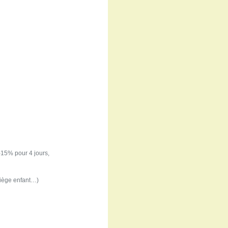
-15% pour 4 jours,
 siège enfant…)