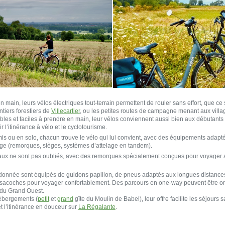
 main, leurs vélos électriques tout-terrain permettent de rouler sans effort, que ce s
tiers forestiers de
Villecartier
, ou les petites routes de campagne menant aux villa
ables et faciles à prendre en main, leur vélos conviennent aussi bien aux débutant
 l’itinérance à vélo et le cyclotourisme.
mis ou en solo, chacun trouve le vélo qui lui convient, avec des équipements adapt
âge (remorques, sièges, systèmes d’attelage en tandem).
ux ne sont pas oubliés, avec des remorques spécialement conçues pour voyager 
donnée sont équipés de guidons papillon, de pneus adaptés aux longues distances
sacoches pour voyager confortablement. Des parcours en one-way peuvent être or
s du Grand Ouest.
ébergements (
petit
et
grand
gîte du Moulin de Babel), leur offre facilite les séjours s
t l’itinérance en douceur sur
La Régalante
.