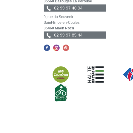
35560 Bazouges La Pérouse
02 99 97 40 94
9, rue du Souvenir
Saint-Brice-en-Coglès
35460 Maen Roch
02 99 97 85 44