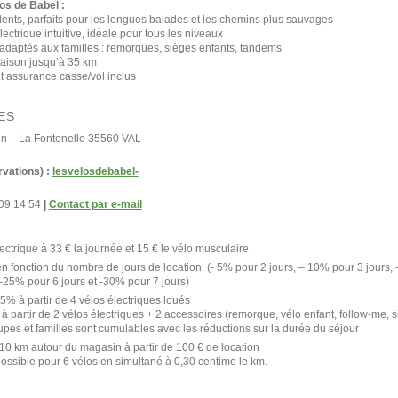
os de Babel :
lents, parfaits pour les longues balades et les chemins plus sauvages
ectrique intuitive, idéale pour tous les niveaux
adaptés aux familles : remorques, sièges enfants, tandems
raison jusqu’à 35 km
t assurance casse/vol inclus
ES
in – La Fontenelle 35560 VAL-
rvations) :
lesvelosdebabel-
 09 14 54
|
Contact par e-mail
ectrique à 33 € la journée et 15 € le vélo musculaire
n fonction du nombre de jours de location. (- 5% pour 2 jours, – 10% pour 3 jours, 
-25% pour 6 jours et -30% pour 7 jours)
 5% à partir de 4 vélos électriques loués
à partir de 2 vélos électriques + 2 accessoires (remorque, vélo enfant, follow-me,
pes et familles sont cumulables avec les réductions sur la durée du séjour
 10 km autour du magasin à partir de 100 € de location
possible pour 6 vélos en simultané à 0,30 centime le km.