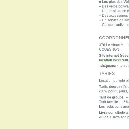
■ Les plus des Vél
– Des vélos polyva
– Une assistance él
– Des accessoires 
– Un service de liv
– Casque, antivol e
COORDONNÉ
376 Le Vieux Moul
COUESNON
Site internet (rése
location.lokki.rent
Téléphone
: 07 49
TARIFS
Location du vélo él
Tarifs dégressifs
e
-20% pour 5 jours, 
Tarif de groupe
: –
Tarif famille
: – 5% 
Les réductions grou
Livraison
offerte à
Au-delà, livraison 