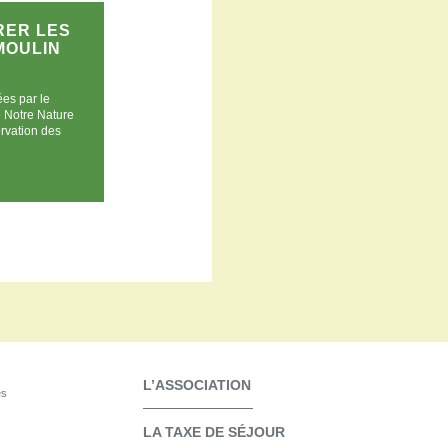
RER LES
MOULIN
ées par le
 Notre Nature
ervation des
L’ASSOCIATION
es
LA TAXE DE SÉJOUR