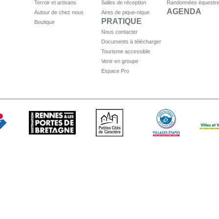
Terroir et artisans
Salles de réception
Randonnées équestr
AGENDA
Autour de chez nous
Aires de pique-nique
PRATIQUE
Boutique
Nous contacter
Documents à télécharger
Tourisme accessible
Venir en groupe
Espace Pro