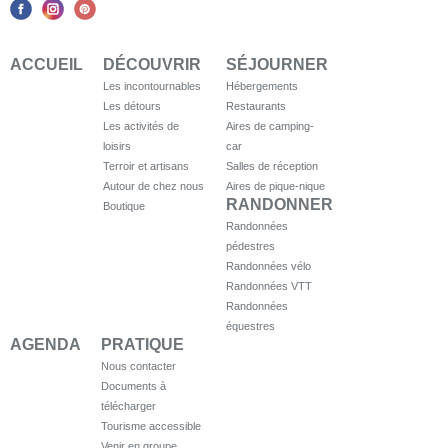
ACCUEIL
DÉCOUVRIR
SÉJOURNER
Les incontournables
Hébergements
Les détours
Restaurants
Les activités de
Aires de camping-
loisirs
car
Terroir et artisans
Salles de réception
Autour de chez nous
Aires de pique-nique
RANDONNER
Boutique
Randonnées
pédestres
Randonnées vélo
Randonnées VTT
Randonnées
équestres
AGENDA
PRATIQUE
Nous contacter
Documents à
télécharger
Tourisme accessible
Venir en groupe