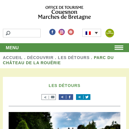
MENU
ACCUEIL
Accueil
.
DÉCOUVRIR
.
LES DÉTOURS
.
PARC DU
CHÂTEAU DE LA ROUËRIE
Découvrir
Les incontournables
Les détours
LES DÉTOURS
Les activités de loisirs
Terroir et artisans
Autour de chez nous
Boutique
Séjourner
Hébergements