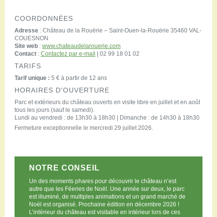
COORDONNÉES
Adresse
: Château de la Rouërie – Saint-Ouen-la-Rouërie 35460 VAL-
COUESNON
Site web
:
www.chateaudelarouerie.com
Contact
:
Contactez par e-mail
| 02 99 18 01 02
TARIFS
Tarif unique :
5 € à partir de 12 ans
HORAIRES D'OUVERTURE
Parc et extérieurs du château ouverts en visite libre en juillet et en août
tous les jours (sauf le samedi).
Lundi au vendredi : de 13h30 à 18h30 | Dimanche : de 14h30 à 18h30
Fermeture exceptionnelle le mercredi 29 juillet 2026.
NOTRE CONSEIL
Un des moments phares pour découvrir le château n’est
autre que les Féeries de Noël. Une année sur deux, le parc
est illuminé, de multiples animations et un grand marché de
Noël est organisé. Prochaine édition en décembre 2026 !
L’intérieur du château est visitable en intérieur lors de ces