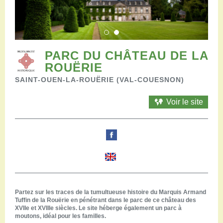
Restaurants
Aires de camping-car
Salles de réception
Aires de pique-nique
Randonner
PARC DU CHÂTEAU DE LA
Randonnées pédestres
ROUËRIE
Randonnées vélo
SAINT-OUEN-LA-ROUËRIE (VAL-COUESNON)
Randonnées VTT
Randonnées équestres
Voir le site
Agenda
Pratique
Nous contacter
Documents à télécharger
Tourisme accessible
Venir en groupe
Espace Pro
Partez sur les traces de la tumultueuse histoire du Marquis Armand
Tuffin de la Rouërie en pénétrant dans le parc de ce château des
XVIIe et XVIIIe siècles. Le site héberge également un parc à
moutons, idéal pour les familles.