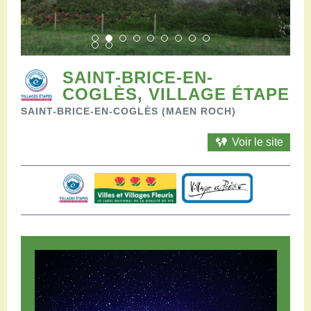
Restaurants
Aires de camping-car
Salles de réception
Aires de pique-nique
Randonner
SAINT-BRICE-EN-
Randonnées pédestres
COGLÈS, VILLAGE ÉTAPE
Randonnées vélo
SAINT-BRICE-EN-COGLÈS (MAEN ROCH)
Randonnées VTT
Randonnées équestres
Voir le site
Agenda
Pratique
Nous contacter
Documents à télécharger
Tourisme accessible
Venir en groupe
Espace Pro