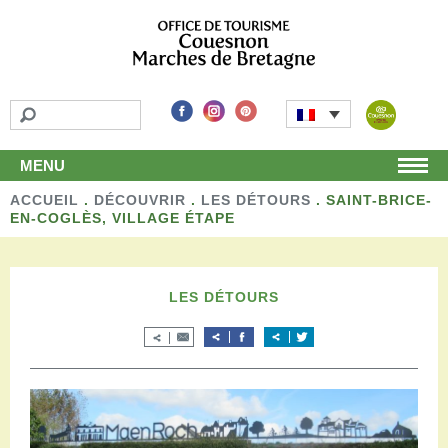
MENU
ACCUEIL
Accueil
.
DÉCOUVRIR
.
LES DÉTOURS
.
SAINT-BRICE-
EN-COGLÈS, VILLAGE ÉTAPE
Découvrir
Les incontournables
Les détours
LES DÉTOURS
Les activités de loisirs
Terroir et artisans
Autour de chez nous
Boutique
Séjourner
Hébergements