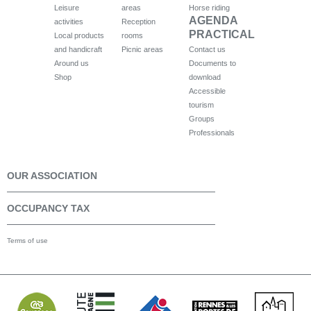
Leisure
areas
Horse riding
AGENDA
activities
Reception
PRACTICAL
Local products
rooms
and handicraft
Picnic areas
Contact us
Around us
Documents to
Shop
download
Accessible
tourism
Groups
Professionals
OUR ASSOCIATION
OCCUPANCY TAX
Terms of use