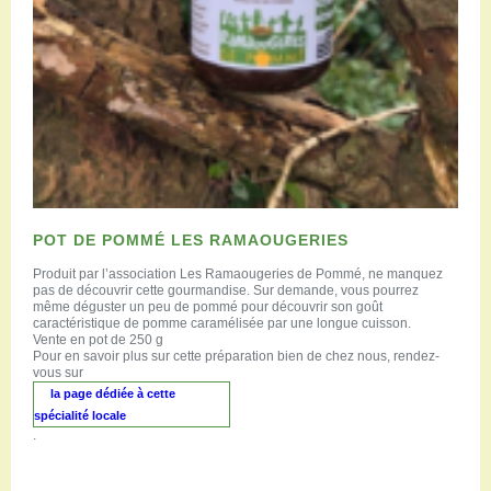
POT DE POMMÉ LES RAMAOUGERIES
Produit par l’association Les Ramaougeries de Pommé, ne manquez
pas de découvrir cette gourmandise. Sur demande, vous pourrez
même déguster un peu de pommé pour découvrir son goût
caractéristique de pomme caramélisée par une longue cuisson.
Vente en pot de 250 g
Pour en savoir plus sur cette préparation bien de chez nous, rendez-
vous sur
la page dédiée à cette
spécialité locale
.