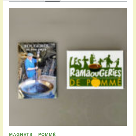
Restauration
Campervan areas
Reception rooms
Picnic areas
Hike
Hiking
Mountain biking
Cycling Trails
Horse riding
Agenda
Practical
Contact us
Documents to download
Accessible tourism
Groups
Professionals
MAGNETS – POMMÉ