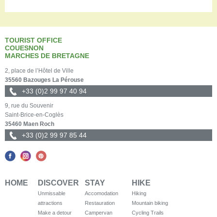
TOURIST OFFICE
COUESNON
MARCHES DE BRETAGNE
2, place de l’Hôtel de Ville
35560 Bazouges La Pérouse
+33 (0)2 99 97 40 94
9, rue du Souvenir
Saint-Brice-en-Coglès
35460 Maen Roch
+33 (0)2 99 97 85 44
HOME
DISCOVER
STAY
HIKE
Unmissable
Accomodation
Hiking
attractions
Restauration
Mountain biking
Make a detour
Campervan
Cycling Trails