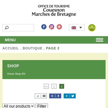
MENU
ACCUEIL
Home
.
BOUTIQUE
.
PAGE 2
Discover
Unmissable attractions
SHOP
Make a detour
Leisure activities
Home Shop EN
Local products and handicraft
Around us
<<
1
2
Shop
Stay
Accomodation
Filter