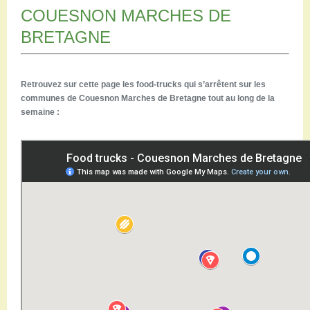
Restaurants
COUESNON MARCHES DE
Aires de camping-car
BRETAGNE
Salles de réception
Aires de pique-nique
Randonner
Retrouvez sur cette page les food-trucks qui s’arrêtent sur les
Randonnées pédestres
communes de Couesnon Marches de Bretagne tout au long de la
Randonnées vélo
semaine :
Randonnées VTT
Randonnées équestres
Agenda
Pratique
Nous contacter
Documents à télécharger
Tourisme accessible
Venir en groupe
Espace Pro