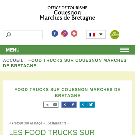
MENU
ACCUEIL
Accueil
.
FOOD TRUCKS SUR COUESNON MARCHES
DE BRETAGNE
Découvrir
Les incontournables
Les détours
FOOD TRUCKS SUR COUESNON MARCHES DE
Les activités de loisirs
BRETAGNE
Terroir et artisans
Autour de chez nous
Boutique
Séjourner
< Retour sur la page « Restaurants »
Hébergements
LES FOOD TRUCKS SUR