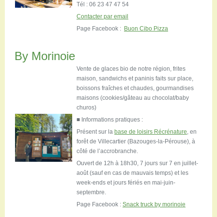
Tél : 06 23 47 47 54
Contacter par email
Page Facebook :
Buon Cibo Pizza
By Morinoie
Vente de glaces bio de notre région, frites
maison, sandwichs et paninis faits sur place,
boissons fraîches et chaudes, gourmandises
maisons (cookies/gâteau au chocolat/baby
churos)
■ Informations pratiques :
Présent sur la
base de loisirs Récrénature
, en
forêt de Villecartier (Bazouges-la-Pérouse), à
côté de l’accrobranche.
Ouvert de 12h à 18h30, 7 jours sur 7 en juillet-
août (sauf en cas de mauvais temps) et les
week-ends et jours fériés en mai-juin-
septembre.
Page Facebook :
Snack truck by morinoie