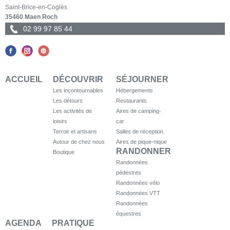
Saint-Brice-en-Coglès
35460 Maen Roch
02 99 97 85 44
ACCUEIL
DÉCOUVRIR
SÉJOURNER
Les incontournables
Hébergements
Les détours
Restaurants
Les activités de
Aires de camping-
loisirs
car
Terroir et artisans
Salles de réception
Autour de chez nous
Aires de pique-nique
RANDONNER
Boutique
Randonnées
pédestres
Randonnées vélo
Randonnées VTT
Randonnées
équestres
AGENDA
PRATIQUE