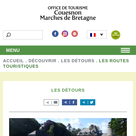
MENU
ACCUEIL
Accueil
.
DÉCOUVRIR
.
LES DÉTOURS
.
LES ROUTES
TOURISTIQUES
Découvrir
Les incontournables
Les détours
LES DÉTOURS
Les activités de loisirs
Terroir et artisans
Autour de chez nous
Boutique
Séjourner
Hébergements