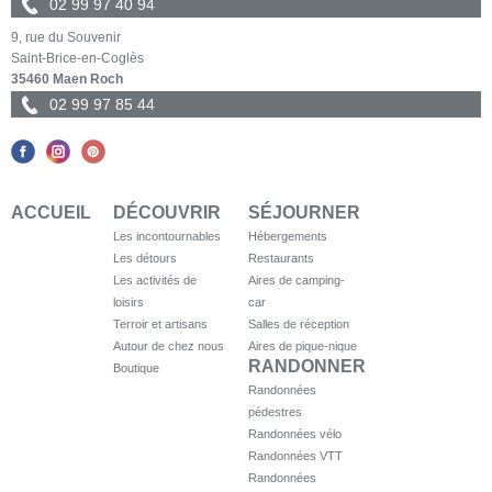
02 99 97 40 94
9, rue du Souvenir
Saint-Brice-en-Coglès
35460 Maen Roch
02 99 97 85 44
ACCUEIL
DÉCOUVRIR
SÉJOURNER
Les incontournables
Hébergements
Les détours
Restaurants
Les activités de
Aires de camping-
loisirs
car
Terroir et artisans
Salles de réception
Autour de chez nous
Aires de pique-nique
RANDONNER
Boutique
Randonnées
pédestres
Randonnées vélo
Randonnées VTT
Randonnées