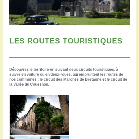
Restaurants
Aires de camping-car
Salles de réception
Aires de pique-nique
Randonner
LES ROUTES TOURISTIQUES
Randonnées pédestres
Randonnées vélo
Randonnées VTT
Randonnées équestres
Découvrez le territoire en suivant deux circuits touristiques, à
Agenda
suivre en voiture ou en deux-roues, qui empruntent les routes de
Pratique
nos communes : le circuit des Marches de Bretagne et le circuit de
la Vallée du Couesnon.
Nous contacter
Documents à télécharger
Tourisme accessible
Venir en groupe
Espace Pro