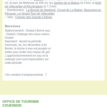
m), le parc de Bellevue (à 400 m), les
Jardins de la Ballue
(à 4 km), la
forêt
de Villecartier et Récrénature
(à 7,3 km)
– Randonnées :
La Boucle de Martigné
,
Circuit de La Ballue
,
Bazouges-la-
Pérouse- Le Grand Tour de Villecartier
– Vélo :
Chemin des Grands Chênes
Services
Stationnement : Gratuit | Borne eau
: Gratuit | Vidange des eaux usées :
Gratuit
Important : durant la période
hivernale, du 1er décembre à fin
février, la borne à eau est purgée et
vidée pour éviter tout risque de gel.
L’approvisionnement en eau et la
vidange sont sont impossibles sur
cette période.
• En nombre d’emplacements : 7
OFFICE DE TOURISME
COUESNON