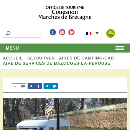
MENU
ACCUEIL
Accueil
.
SÉJOURNER
.
AIRES DE CAMPING-CAR
.
AIRE DE SERVICES DE BAZOUGES-LA-PÉROUSE
Découvrir
Les incontournables
Les détours
Les activités de loisirs
Terroir et artisans
Autour de chez nous
Boutique
Séjourner
Hébergements