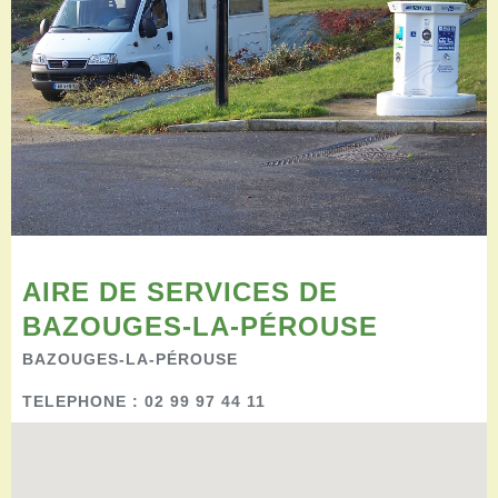
Restaurants
Aires de camping-car
Salles de réception
Aires de pique-nique
Randonner
Randonnées pédestres
Randonnées vélo
Randonnées VTT
Randonnées équestres
Agenda
Pratique
AIRE DE SERVICES DE
Nous contacter
BAZOUGES-LA-PÉROUSE
Documents à télécharger
BAZOUGES-LA-PÉROUSE
Tourisme accessible
Venir en groupe
TELEPHONE : 02 99 97 44 11
Espace Pro