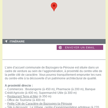
ITINÉRAIRE
ENVOYER UN EMAIL
L’aire d’accueil communale de Bazouges-la-Pérouse est située dans un
cadre de verdure au sein de l’agglomération, à proximité du centre-ville de
la petite cité de caractère. Vous pourrez tranquillement emprunter les rues
du centre-ville à la découverte d’un patrimoine architectural de qualité.
A proximité directe :
– Commerces : Boulangerie (à 450 m), Pharmacie (à 200 m), Banque
Crédit Agricole (à 400 m), Supermarché Utile (à 300 m)
–
Restaurant Terre et Mer
(à 350 m)
– Office de Tourisme (à 400 m)
–
Petite Cité de Caractère de Bazouges-la-Pérouse
– Site à découvrir : Le
Village
, centre d’expérimentation artistique (à 270