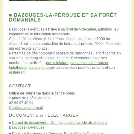
■ BAZOUGES-LA-PÉROUSE ET SA FORÊT
DOMANIALE
Bazouges-la-Pérouse est liée à sa
forêt de Villecartier
, autrefois lieu
important de la fabrication des sabots.
Cette forêt de hêtres et de chênes s’étend sur près de 1000 ha.
Aujourd’hui lieu de production de bois, c’est près de 7000 m³ de bois
qui est récolté sur place.
Parsemée de très nombreux sentiers de randonnée, la forêt abrite en
son sein un étang et la base de loisirs Récrénature avec ses
nombreuses activités :
port miniature
,
parcours accrobranche
,
ludothèque
,
balade à poney
, aires de jeux pour les enfants et son
restaurant
.
CONTACT
Office de Tourisme
dans le centre bourg
2 place de l’Hôtel de Ville
02 99 97 40 94
Contactez par e-mail
DOCUMENTS À TÉLÉCHARGER
■
Carnet de découverte – Sur les pas de l’artiste alchimiste à
Bazouges-la-Pérouse
■
Dépliant Bazouges-la-Pérouse, Petite Cité de Caractère