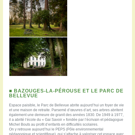
■ BAZOUGES-LA-PÉROUSE ET LE PARC DE
BELLEVUE
Espace paisible, le Parc de Bellevue abrite aujourd’hui un foyer de vie
et une maison de retraite. Parsemé d’œuvres d’art, ses arbres abritent
également une demeure de granit des années 1830. De 1949 à 1977,
il a abrité l’école du « Gai Savoir » fondée par l’écrivain et pédagogue
Michel Bouts au profit d’enfants en difficultés scolaires.
On y retrouve aujourd’hui le PEPS (Pôle environnemental
pédagogique et scientifique), qui s’attache à valoriser cet espace avec