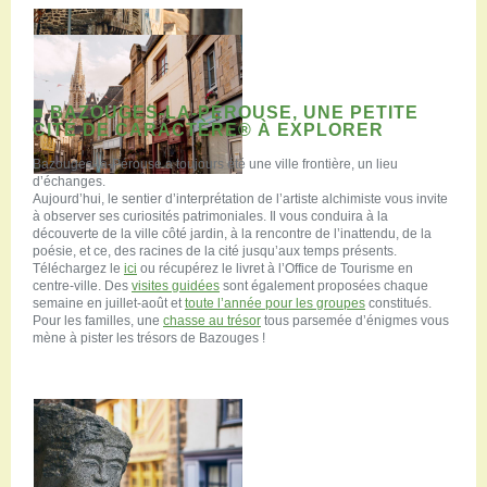
■ BAZOUGES-LA-PÉROUSE, UNE PETITE
CITÉ DE CARACTÈRE® À EXPLORER
Bazouges-la-Pérouse a toujours été une ville frontière, un lieu
d’échanges.
Aujourd’hui, le sentier d’interprétation de l’artiste alchimiste vous invite
à observer ses curiosités patrimoniales. Il vous conduira à la
découverte de la ville côté jardin, à la rencontre de l’inattendu, de la
poésie, et ce, des racines de la cité jusqu’aux temps présents.
Téléchargez le
ici
ou récupérez le livret à l’Office de Tourisme en
centre-ville. Des
visites guidées
sont également proposées chaque
semaine en juillet-août et
toute l’année pour les groupes
constitués.
Pour les familles, une
chasse au trésor
tous parsemée d’énigmes vous
mène à pister les trésors de Bazouges !