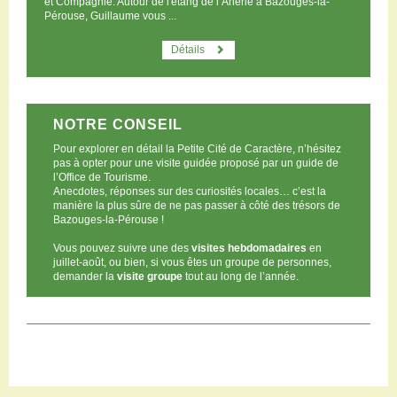
et Compagnie. Autour de l'étang de l’Ânerie à Bazouges-la-
Pérouse, Guillaume vous ...
Détails
NOTRE CONSEIL
Pour explorer en détail la Petite Cité de Caractère, n’hésitez
pas à opter pour une visite guidée proposé par un guide de
l’Office de Tourisme.
Anecdotes, réponses sur des curiosités locales… c’est la
manière la plus sûre de ne pas passer à côté des trésors de
Bazouges-la-Pérouse !
Vous pouvez suivre une des
visites hebdomadaires
en
juillet-août, ou bien, si vous êtes un groupe de personnes,
demander la
visite groupe
tout au long de l’année.