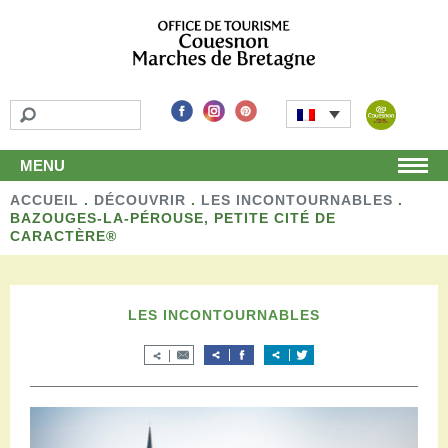
MENU
ACCUEIL
Accueil
.
DÉCOUVRIR
.
LES INCONTOURNABLES
.
BAZOUGES-LA-PÉROUSE, PETITE CITÉ DE
Découvrir
CARACTÈRE®
Les incontournables
Les détours
Les activités de loisirs
LES INCONTOURNABLES
Terroir et artisans
Autour de chez nous
Boutique
Séjourner
Hébergements